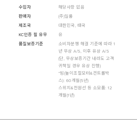
수입자
해당사항 없음
판매자
(주)일룸
제조국
대한민국, 태국
KC인증 필 유무
유
품질보증기준
소비자분쟁 해결 기준에 따라 1
년 무상 A/S, 이후 유상 A/S
(단, 무상보증기간 내라도 고객
귀책일 경우 유상 진행)
*빔(높이조절모터&컨트롤박
스): 60개월(5년)
스위치&전원선 등 소모품: 12
개월(1년)