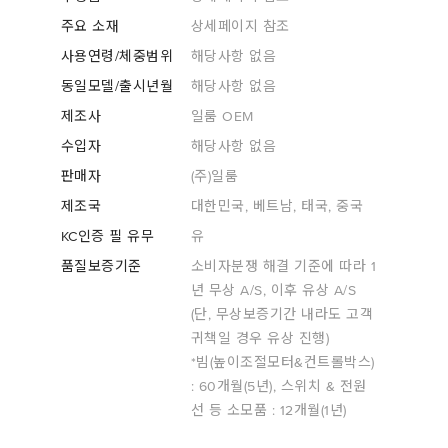
주요 소재
상세페이지 참조
사용연령/체중범위
해당사항 없음
동일모델/출시년월
해당사항 없음
제조사
일룸 OEM
수입자
해당사항 없음
판매자
(주)일룸
제조국
대한민국, 베트남, 태국, 중국
KC인증 필 유무
유
품질보증기준
소비자분쟁 해결 기준에 따라 1
년 무상 A/S, 이후 유상 A/S
(단, 무상보증기간 내라도 고객
귀책일 경우 유상 진행)
*빔(높이조절모터&컨트롤박스)
: 60개월(5년), 스위치 & 전원
선 등 소모품 : 12개월(1년)