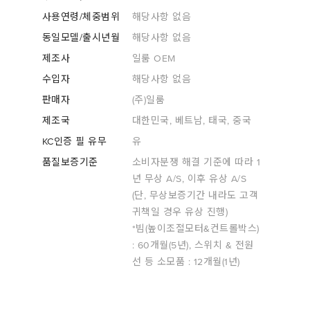
사용연령/체중범위
해당사항 없음
동일모델/출시년월
해당사항 없음
제조사
일룸 OEM
수입자
해당사항 없음
판매자
(주)일룸
제조국
대한민국, 베트남, 태국, 중국
KC인증 필 유무
유
품질보증기준
소비자분쟁 해결 기준에 따라 1
년 무상 A/S, 이후 유상 A/S
(단, 무상보증기간 내라도 고객
귀책일 경우 유상 진행)
*빔(높이조절모터&컨트롤박스)
: 60개월(5년), 스위치 & 전원
선 등 소모품 : 12개월(1년)