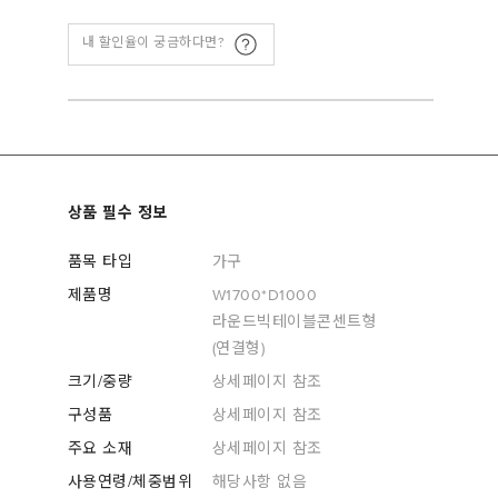
내 할인율이 궁금하다면?
상품 필수 정보
품목 타입
가구
제품명
W1700*D1000
라운드빅테이블콘센트형
(연결형)
크기/중량
상세페이지 참조
구성품
상세페이지 참조
주요 소재
상세페이지 참조
사용연령/체중범위
해당사항 없음