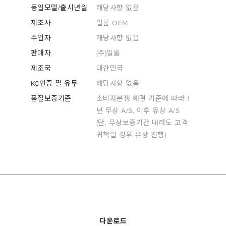
동일모델/출시년월
해당사항 없음
제조사
일룸 OEM
수입자
해당사항 없음
판매자
(주)일룸
제조국
대한민국
KC인증 필 유무
해당사항 없음
품질보증기준
소비자분쟁 해결 기준에 따라 1
년 무상 A/S, 이후 유상 A/S
(단, 무상보증기간 내라도 고객
귀책일 경우 유상 진행)
다운로드