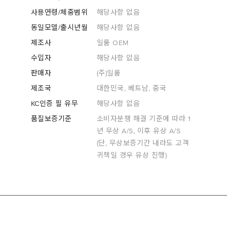
사용연령/체중범위
해당사항 없음
동일모델/출시년월
해당사항 없음
제조사
일룸 OEM
수입자
해당사항 없음
판매자
(주)일룸
제조국
대한민국, 베트남, 중국
KC인증 필 유무
해당사항 없음
품질보증기준
소비자분쟁 해결 기준에 따라 1
년 무상 A/S, 이후 유상 A/S
(단, 무상보증기간 내라도 고객
귀책일 경우 유상 진행)