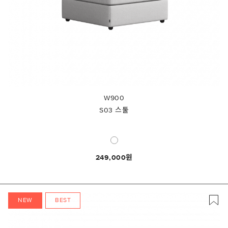
W900
S03 스툴
249,000
NEW
BEST