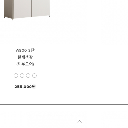
W800 3단
철제책장
(하부도어)
255,000