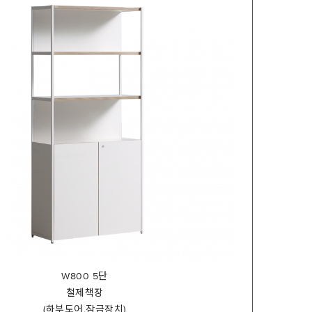
W800 5단
철제책장
(하부도어,잠금장치)