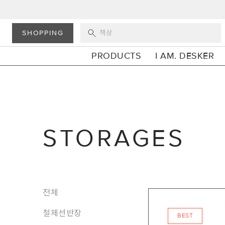
SHOPPING
PRODUCTS
I AM. DESKER
STORAGES
전체
철제선반장
BEST