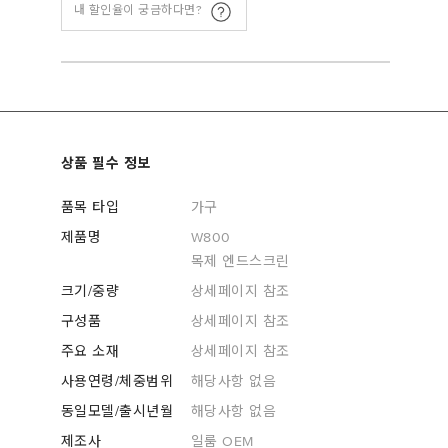
내 할인율이 궁금하다면?
상품 필수 정보
품목 타입
가구
제품명
W800
목제 엔드스크린
크기/중량
상세페이지 참조
구성품
상세페이지 참조
주요 소재
상세페이지 참조
사용연령/체중범위
해당사항 없음
동일모델/출시년월
해당사항 없음
제조사
일룸 OEM