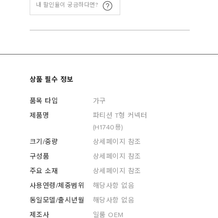
내 할인율이 궁금하다면?
상품 필수 정보
품목 타입
가구
제품명
파티션 T형 커넥터
(H1740용)
크기/중량
상세페이지 참조
구성품
상세페이지 참조
주요 소재
상세페이지 참조
사용연령/체중범위
해당사항 없음
동일모델/출시년월
해당사항 없음
제조사
일룸 OEM