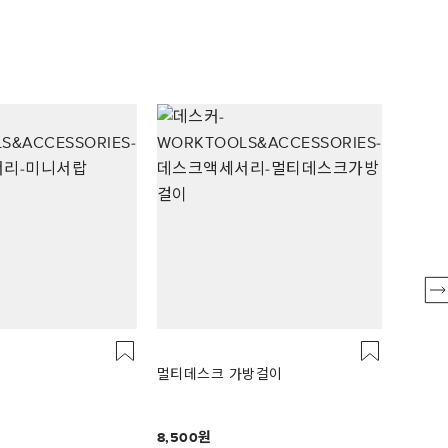
멀티데
멀티데스크 가방걸이
수직배
8,500
10,00