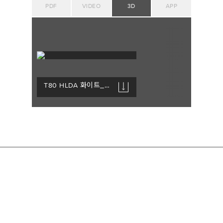
PDF
VIDEO
3D
APP
T80 HLDA 화이트_451NWW