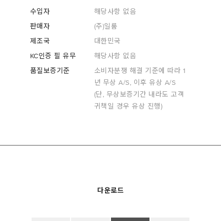
수입자
해당사항 없음
판매자
(주)일룸
제조국
대한민국
KC인증 필 유무
해당사항 없음
품질보증기준
소비자분쟁 해결 기준에 따라 1
년 무상 A/S, 이후 유상 A/S
(단, 무상보증기간 내라도 고객
귀책일 경우 유상 진행)
다운로드