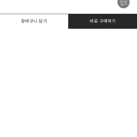
장바구니 담기
바로 구매하기
PRODUCTS
한정수량특가
I AM. DESKER
BIZ DESKERS
NOTICE
CONTACT US