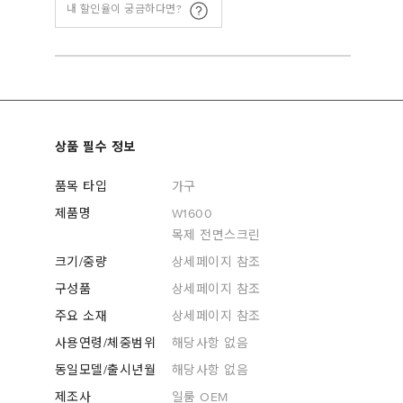
내 할인율이 궁금하다면?
상품 필수 정보
품목 타입
가구
제품명
W1600
목제 전면스크린
크기/중량
상세페이지 참조
구성품
상세페이지 참조
주요 소재
상세페이지 참조
사용연령/체중범위
해당사항 없음
동일모델/출시년월
해당사항 없음
제조사
일룸 OEM