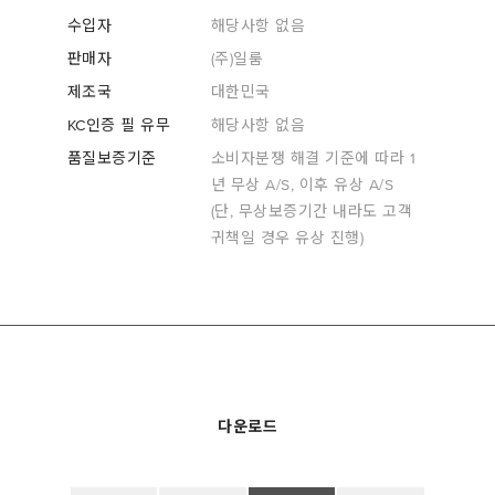
수입자
해당사항 없음
판매자
(주)일룸
제조국
대한민국
KC인증 필 유무
해당사항 없음
품질보증기준
소비자분쟁 해결 기준에 따라 1
년 무상 A/S, 이후 유상 A/S
(단, 무상보증기간 내라도 고객
귀책일 경우 유상 진행)
다운로드