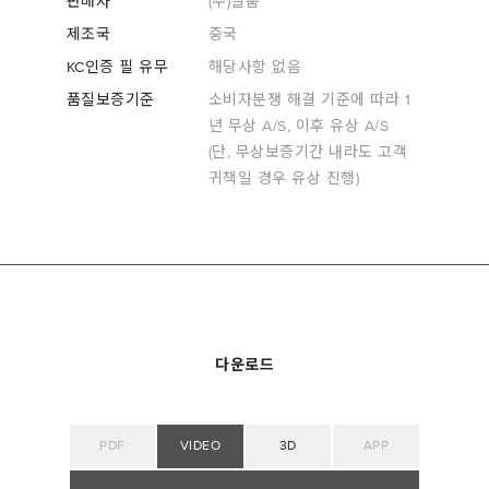
판매자
(주)일룸
제조국
중국
KC인증 필 유무
해당사항 없음
품질보증기준
소비자분쟁 해결 기준에 따라 1
년 무상 A/S, 이후 유상 A/S
(단, 무상보증기간 내라도 고객
귀책일 경우 유상 진행)
다운로드
PDF
VIDEO
3D
APP