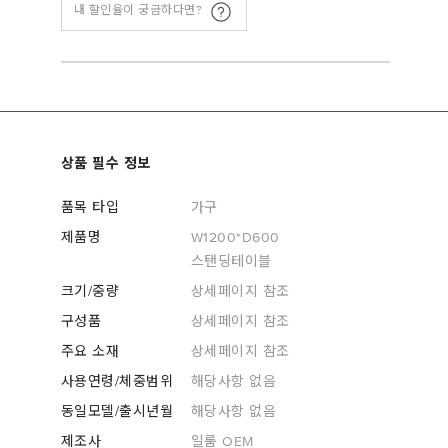
내 할인율이 궁금하다면?
상품 필수 정보
품목 타입
가구
제품명
W1200*D600
스탠딩테이블
크기/중량
상세페이지 참조
구성품
상세페이지 참조
주요 소재
상세페이지 참조
사용연령/체중범위
해당사항 없음
동일모델/출시년월
해당사항 없음
제조사
일룸 OEM