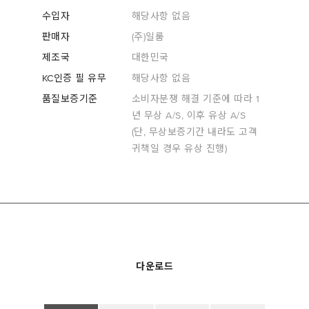
수입자
해당사항 없음
판매자
(주)일룸
제조국
대한민국
KC인증 필 유무
해당사항 없음
품질보증기준
소비자분쟁 해결 기준에 따라 1
년 무상 A/S, 이후 유상 A/S
(단, 무상보증기간 내라도 고객
귀책일 경우 유상 진행)
다운로드