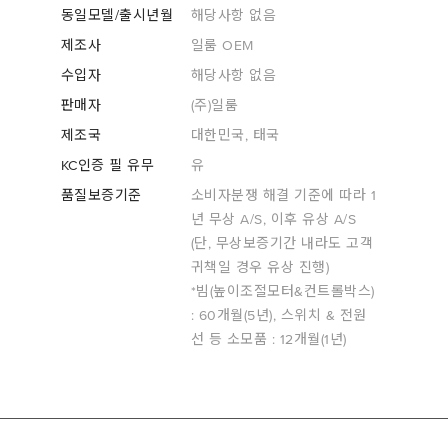
동일모델/출시년월
해당사항 없음
제조사
일룸 OEM
수입자
해당사항 없음
판매자
(주)일룸
제조국
대한민국, 태국
KC인증 필 유무
유
품질보증기준
소비자분쟁 해결 기준에 따라 1
년 무상 A/S, 이후 유상 A/S
(단, 무상보증기간 내라도 고객
귀책일 경우 유상 진행)
*빔(높이조절모터&컨트롤박스)
: 60개월(5년), 스위치 & 전원
선 등 소모품 : 12개월(1년)