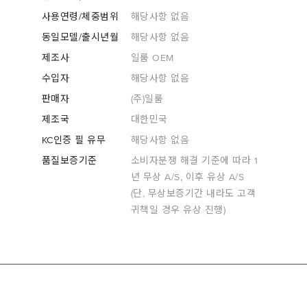
사용연령/체중범위
해당사항 없음
동일모델/출시년월
해당사항 없음
제조사
일룸 OEM
수입자
해당사항 없음
판매자
(주)일룸
제조국
대한민국
KC인증 필 유무
해당사항 없음
품질보증기준
소비자분쟁 해결 기준에 따라 1
년 무상 A/S, 이후 유상 A/S
(단, 무상보증기간 내라도 고객
귀책일 경우 유상 진행)