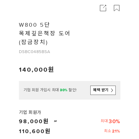
W800 5단
목제깊은책장 도어
(잠금장치)
DSBC0485BSA
140,000
기업 회원 가입시 최대
30%
할인!
혜택 받기
기업 회원가
98,000
30%
최대
110,600
21%
최소