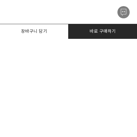
장바구니 담기
바로 구매하기
PRODUCTS
한정수량특가
I AM. DESKER
BIZ DESKERS
NOTICE
CONTACT US