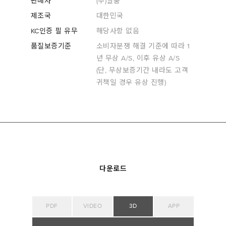
판매자
(주)일룸
제조국
대한민국
KC인증 필 유무
해당사항 없음
품질보증기준
소비자분쟁 해결 기준에 따라 1
년 무상 A/S, 이후 유상 A/S
(단, 무상보증기간 내라도 고객
귀책일 경우 유상 진행)
다운로드
PDF
VIDEO
3D
APP