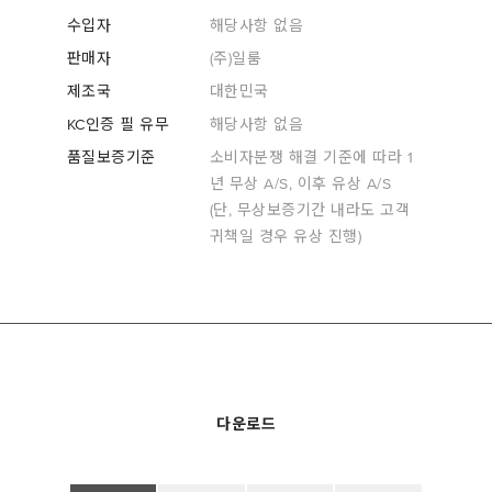
수입자
해당사항 없음
판매자
(주)일룸
제조국
대한민국
KC인증 필 유무
해당사항 없음
품질보증기준
소비자분쟁 해결 기준에 따라 1
년 무상 A/S, 이후 유상 A/S
(단, 무상보증기간 내라도 고객
귀책일 경우 유상 진행)
다운로드