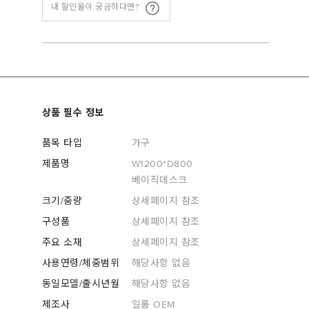
내 할인율이 궁금하다면?
상품 필수 정보
품목 타입
가구
제품명
W1200*D800
베이직데스크
크기/중량
상세페이지 참조
구성품
상세페이지 참조
주요 소재
상세페이지 참조
사용연령/체중범위
해당사항 없음
동일모델/출시년월
해당사항 없음
제조사
일룸 OEM