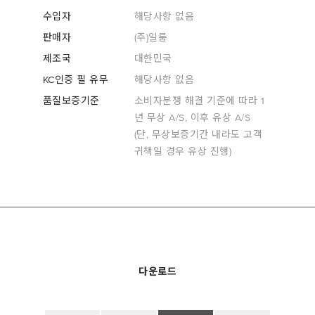
수입자
해당사항 없음
판매자
(주)일룸
제조국
대한민국
KC인증 필 유무
해당사항 없음
품질보증기준
소비자분쟁 해결 기준에 따라 1
년 무상 A/S, 이후 유상 A/S
(단, 무상보증기간 내라도 고객
귀책일 경우 유상 진행)
다운로드