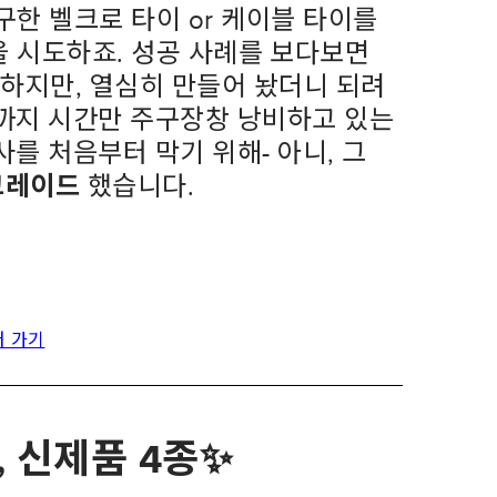
구한 벨크로 타이
or
케이블 타이를
을 시도하죠
.
성공 사례를 보다보면
 하지만
,
열심히 만들어 놨더니 되려
까지 시간만 주구장창 낭비하고 있는
사를 처음부터 막기 위해
-
아니
,
그
그레이드
했습니다
.
러 가기
,
신제품
4
종
✨