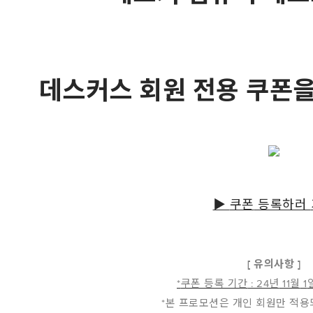
데스커스 회원 전용 쿠폰
▶
쿠폰
등록하러
[
유의사항
]
*
쿠폰 등록 기간
: 24
년
11
월
1
*
본 프로모션은 개인 회원만 적