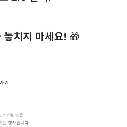
을 놓치지 마세요
!
🎁
가기
일
~ 11
월
15
일
용되는 행사입니다
.