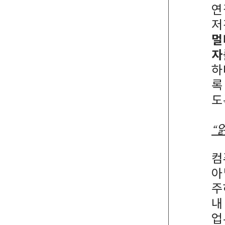
연
저
멀
자
하
록
도
“
컴
아
주
내
업