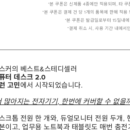
*
본 쿠폰은 신제품
4
종에만 적용되며
,
타 쿠
*
본 쿠폰은 결제 건 당
1
개의 품목에 한해 적용
*
본 쿠폰은 발급일로부터
15
일내에
*
결제 취소 시
,
사용 기간 내에서
스커의
베스트
&
스테디셀러
퓨터 데스크
2.0
런 고민
에서 시작되었습니다
.
더 많아지는 전자기기
,
한번에 커버할 수 없을
스크톱 전원 한 개와
,
듀얼모니터 전원 두개
,
본이고
,
업무용 노트북과 태블릿도 매번 충전