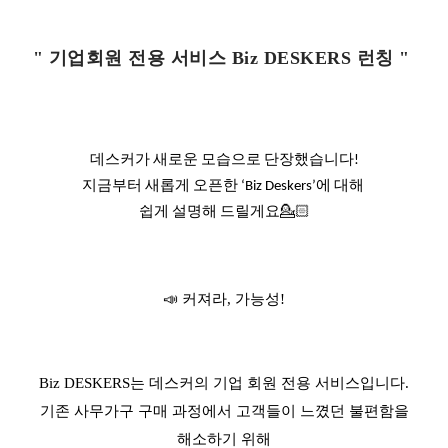
"
기업회원 전용 서비스 Biz DESKERS 런칭 "
데스커가
새로운
모습으로
단장했습니다
!
지금부터
새롭게
오픈한
에
대해
‘Biz Deskers’
쉽게
설명해
드릴게요
💁🏻
📣
커져라
,
가능성
!
Biz DESKERS
는 데스커의 기업 회원 전용 서비스입니다
.
기존 사무가구 구매 과정에서 고객들이 느꼈던 불편함을
해소하기 위해