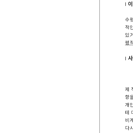
| 
수평
적인
있
평
|
제 
향을
개인
테 
비게
다시