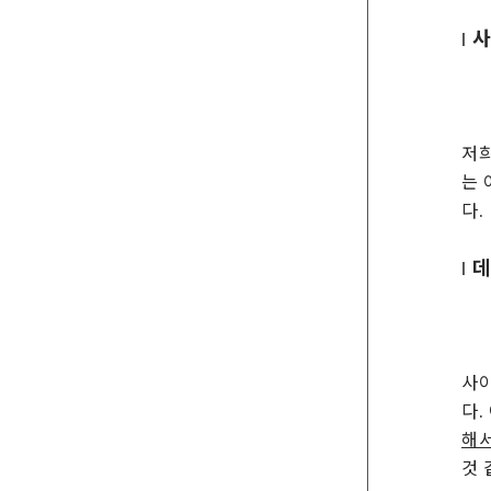
|
저희
는 
다.
|
사
다.
해서
것 