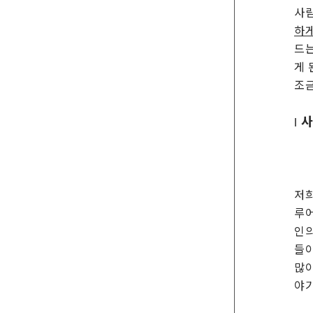
사람
하게
드는
게 
조금
|
저희
루어
인의
들이
많이
야기