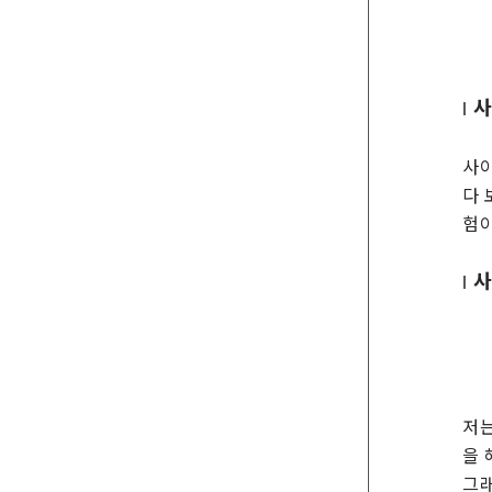
|
사이
다 
험이
|
저
을 
그래