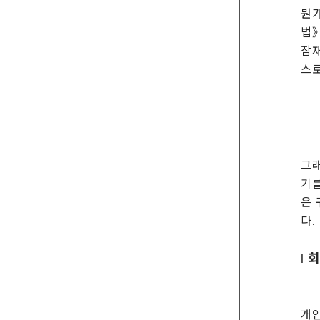
뭔가
법》
잠재
스로
그래
기를
은 
다.
| 
개인