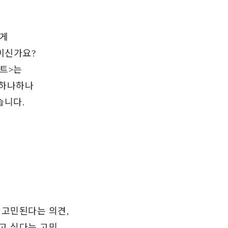
에게
이신가요?
트>는
 하나하나
습니다.
 고민된다는 의견,
고 싶다는 고민,