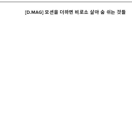
[D.MAG] 모션을 더하면 비로소 살아 숨 쉬는 것들
PRODUCTS
I AM.
DESKS
스토리
TABLES
매장안내
STORAGES
컬쳐 앤 
PARTITIONS & SCREENS
뉴스
WORKTOOLS & ACCESSORIES
브랜드 협