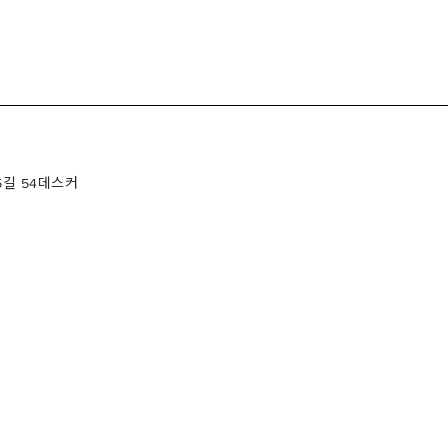
5길 54데스커
 DESKER
BIZ DESKERS
Biz DESKERS 혜택